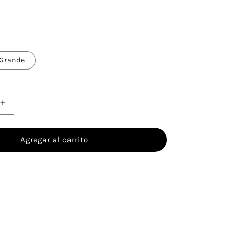
Grande
Aumentar
cantidad
para
Alizée
Agregar al carrito