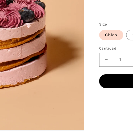
Size
Chico
Cantidad
Reducir
cantidad
para
Alizée