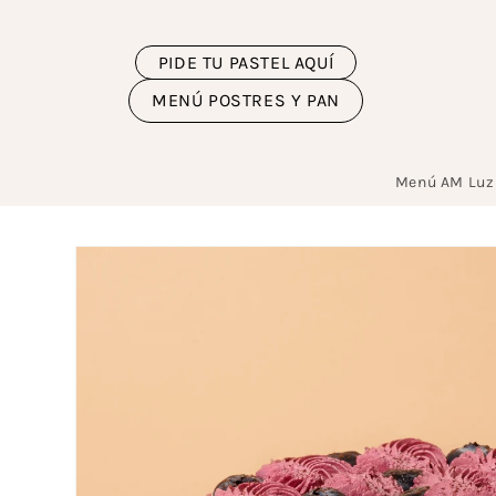
Ir
directamente
al contenido
PIDE TU PASTEL AQUÍ
MENÚ POSTRES Y PAN
Menú AM Luz
Ir
directamente
a la
información
del producto