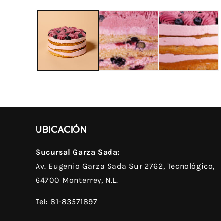
elemento
multimedia
1
en
una
ventana
modal
UBICACIÓN
Sucursal Garza Sada:
Av. Eugenio Garza Sada Sur 2762, Tecnológico,
64700 Monterrey, N.L.
Tel: 81-83571897