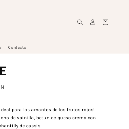
Iniciar
Carrito
sesión
o
Contacto
E
XN
.
 ideal para los amantes de los frutos rojos!
ocho de vainilla, betun de queso crema con
chantilly de cassis.