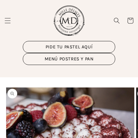
Ir
directamente
al contenido
Carrito
PIDE TU PASTEL AQUÍ
MENÚ POSTRES Y PAN
Ir
directamente
a la
información
del producto