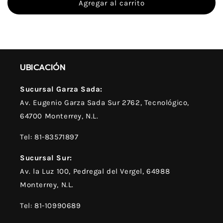
Red
Red
Agregar al carrito
Velvet
Velvet
UBICACIÓN
Sucursal Garza Sada:
Av. Eugenio Garza Sada Sur 2762, Tecnológico,
64700 Monterrey, N.L.
Tel: 81-83571897
Sucursal Sur:
Av. la Luz 100, Pedregal del Vergel, 64988
Monterrey, N.L.
Tel: 81-10990689