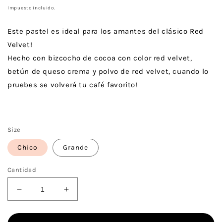
habitual
Impuesto incluido.
Este pastel es ideal para los amantes del clásico Red
Velvet!
Hecho con bizcocho de cocoa con color red velvet,
betún de queso crema y polvo de red velvet, cuando lo
pruebes se volverá tu café favorito!
Size
Chico
Grande
Cantidad
Reducir
Aumentar
cantidad
cantidad
para
para